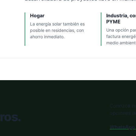
Hogar
Industria, c
PYME
La energía solar también es
Una opción par
posible en residencias, con
factura energét
ahorro inmediato.
medio ambient
Conozca nue
ros.
opciones de
WhatsApp