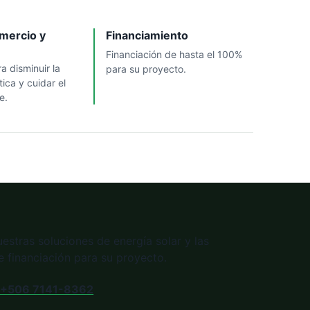
omercio y
Financiamiento
Financiación de hasta el 100%
a disminuir la
para su proyecto.
ica y cuidar el
e.
stras soluciones de energía solar y las
 financiación para su proyecto.
 +506 7141-8362